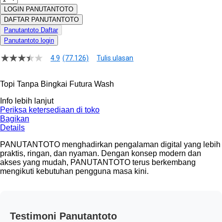
LOGIN PANUTANTOTO
DAFTAR PANUTANTOTO
Panutantoto Daftar
Panutantoto login
4.9
(77.126)
Tulis ulasan
4.9
dari
5
Topi Tanpa Bingkai Futura Wash
bintang,
nilai
Info lebih lanjut
rating
rata-
Periksa ketersediaan di toko
rata.
Bagikan
Read
Details
13
Reviews.
PANUTANTOTO menghadirkan pengalaman digital yang lebih
Tautan
praktis, ringan, dan nyaman. Dengan konsep modern dan
halaman
akses yang mudah, PANUTANTOTO terus berkembang
yang
mengikuti kebutuhan pengguna masa kini.
sama.
Testimoni Panutantoto